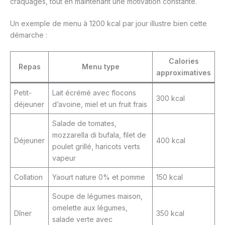
craquages, tout en maintenant une motivation constante.
Un exemple de menu à 1200 kcal par jour illustre bien cette
démarche :
Calories
Repas
Menu type
approximatives
Petit-
Lait écrémé avec flocons
300 kcal
déjeuner
d’avoine, miel et un fruit frais
Salade de tomates,
mozzarella di bufala, filet de
Déjeuner
400 kcal
poulet grillé, haricots verts
vapeur
Collation
Yaourt nature 0% et pomme
150 kcal
Soupe de légumes maison,
omelette aux légumes,
Dîner
350 kcal
salade verte avec